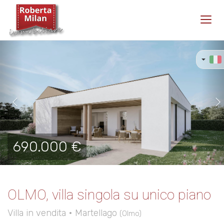
Toggl
navig
Previous
Ne
690.000 €
OLMO, villa singola su unico piano
Villa in vendita • Martellago
(Olmo)