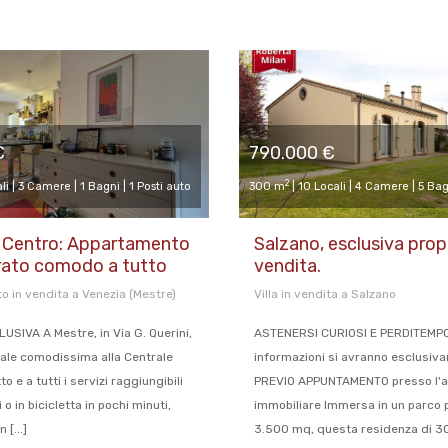
€
790.000 €
2
li | 3 Camere | 1 Bagni | 1 Posti auto
300 m
| 10 Locali | 4 Camere | 5 Bag
Centro: Appartamento
Salzano, esclusiva propr
urato comodo a tutto
vendita.
 in vendita a Venezia (Mestre)
Villa in vendita a Salzano
SIVA A Mestre, in Via G. Querini,
ASTENERSI CURIOSI E PERDITEMPO
rale comodissima alla Centrale
informazioni si avranno esclusiv
o e a tutti i servizi raggiungibili
PREVIO APPUNTAMENTO presso l'a
 o in bicicletta in pochi minuti,
immobiliare Immersa in un parco p
[...]
3.500 mq, questa residenza di 3