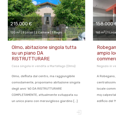
215.000 €
158.000 
2
2
120 m
| 5 Locali | 2 Camere | 1 Bagni
165 m
| 1 Loca
Olmo, abitazione singola tutta
Robegano
su un piano DA
ampio lo
RISTRUTTURARE
commerci
Casa singola in vendita a Martellago (Olmo)
Negozio in v
Olmo, defilata dal centro, ma raggiungibile
A Robegano, 
comodamente, proponiamo abitazione singola
centralissim
degli anni '60 DA RISTRUTTURARE
locale comme
COMPLETAMENTE, attualmente sviluppata su
mq calpestabi
un unico piano con meraviglioso giardino [...]
edificio del 19