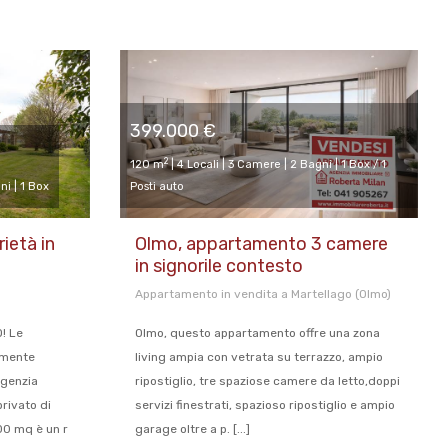
399.000 €
2
120 m
| 4 Locali | 3 Camere | 2 Bagni | 1 Box / 1
ni | 1 Box
Posti auto
ietà in
Olmo, appartamento 3 camere
in signorile contesto
Appartamento in vendita a Martellago (Olmo)
! Le
Olmo, questo appartamento offre una zona
amente
living ampia con vetrata su terrazzo, ampio
genzia
ripostiglio, tre spaziose camere da letto,doppi
rivato di
servizi finestrati, spazioso ripostiglio e ampio
00 mq è un r
garage oltre a p. [...]