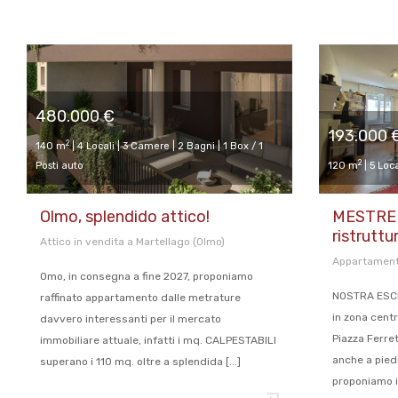
480.000 €
193.000 
2
140 m
| 4 Locali | 3 Camere | 2 Bagni | 1 Box / 1
2
Posti auto
120 m
| 5 Loca
Olmo, splendido attico!
MESTRE 
ristrutt
Attico in vendita a Martellago (Olmo)
Appartamento
Omo, in consegna a fine 2027, proponiamo
NOSTRA ESCLU
raffinato appartamento dalle metrature
in zona cent
davvero interessanti per il mercato
Piazza Ferrett
immobiliare attuale, infatti i mq. CALPESTABILI
anche a piedi
superano i 110 mq. oltre a splendida [...]
proponiamo in 