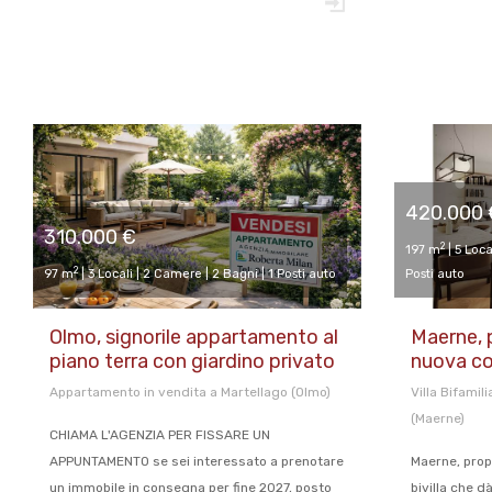
420.000 
310.000 €
2
197 m
| 5 Loca
2
97 m
| 3 Locali | 2 Camere | 2 Bagni | 1 Posti auto
Posti auto
Olmo, signorile appartamento al
Maerne, p
piano terra con giardino privato
nuova co
Appartamento in vendita a Martellago (Olmo)
Villa Bifamil
(Maerne)
CHIAMA L'AGENZIA PER FISSARE UN
APPUNTAMENTO se sei interessato a prenotare
Maerne, prop
un immobile in consegna per fine 2027, posto
bivilla che dà