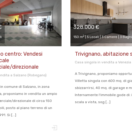
€
328.000 €
2
li
150 m
| 5 Locali | 3 Camere | 3 Bagni
 centro: Vendesi
Trivignano, abitazione 
cale
Casa singola in vendita a Venezia 
ale/direzionale
A Trivignano, proponiamo opportun
endita a Salzano (Robegano)
Villetta singola con 600 mq. di gia
in comune di Salzano, in zona
sbizzarrirsi, 40 mq. di garage e 
a, proponiamo in vendita un ampio
Internamente l'immobile gode di:
rciale/direzionale di circa 150
scala a vista, sog [...]
li, posto al piano terreno di un
91. Si [...]