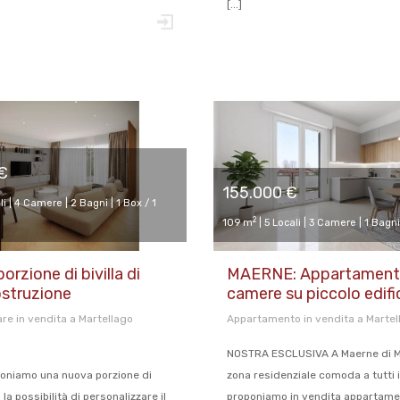
[...]
€
155.000 €
li | 4 Camere | 2 Bagni | 1 Box / 1
2
109 m
| 5 Locali | 3 Camere | 1 Bagni
orzione di bivilla di
MAERNE: Appartamento
struzione
camere su piccolo edifi
iare in vendita a Martellago
Appartamento in vendita a Martel
NOSTRA ESCLUSIVA A Maerne di Ma
oniamo una nuova porzione di
zona residenziale comoda a tutti i 
 la possibilità di personalizzare il
proponiamo in vendita appartam