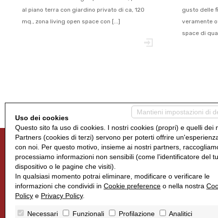
al piano terra con giardino privato di ca, 120
gusto delle f
mq., zona living open space con [...]
veramente ot
space di quas
Mantieni impostazioni di d
Uso dei cookies
Questo sito fa uso di cookies. I nostri cookies (propri) e quelli dei 
Partners (cookies di terzi) servono per poterti offrire un'esperienz
con noi. Per questo motivo, insieme ai nostri partners, raccogliam
processiamo informazioni non sensibili (come l'identificatore del t
dispositivo o le pagine che visiti).
Dove siamo
In qualsiasi momento potrai eliminare, modificare o verificare le
informazioni che condividi in
Cookie preference
o nella nostra
Coo
Policy
e
Privacy Policy
.
Via Olmo, 168
30030 Olmo di Martellago VE
Necessari
Funzionali
Profilazione
Analitici