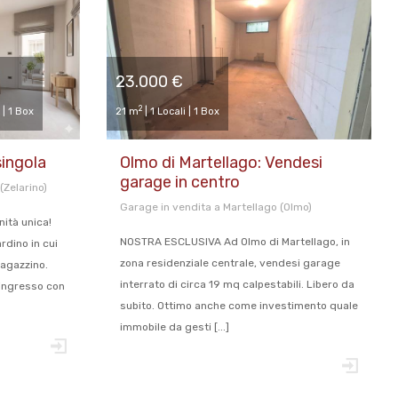
23.000 €
2
 | 1 Box
21 m
| 1 Locali | 1 Box
singola
Olmo di Martellago: Vendesi
garage in centro
(Zelarino)
Garage in vendita a Martellago (Olmo)
ità unica!
NOSTRA ESCLUSIVA Ad Olmo di Martellago, in
rdino in cui
zona residenziale centrale, vendesi garage
magazzino.
interrato di circa 19 mq calpestabili. Libero da
 ingresso con
subito. Ottimo anche come investimento quale
immobile da gesti [...]