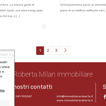
initure. La stessa gode di
termoautonomo posto al secondo
timi spazi: una zona living open
piano di un edificio edificato nel [..
i 50 mq. c [...]
(current)
1
2
3
efault X
nostri
a unica
o e
Roberta Milan Immobiliare
uo
I nostri contatti
S
kie
Tel. 041 905267
info@immobiliareroberta.it
www.immobiliareroberta.it