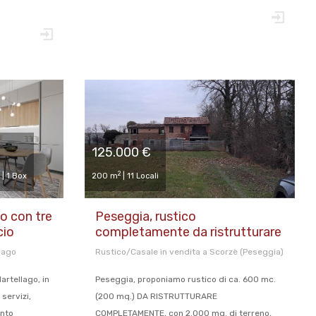
125.000 €
2
 | 1 Box
200 m
| 11 Locali
 con tre
Peseggia, rustico
cio
completamente da ristrutturare
lago
Rustico/Casale in vendita a Scorzè (Peseggia)
rtellago, in
Peseggia, proponiamo rustico di ca. 600 mc.
servizi,
(200 mq.) DA RISTRUTTURARE
ento
COMPLETAMENTE, con 2.000 mq. di terreno,