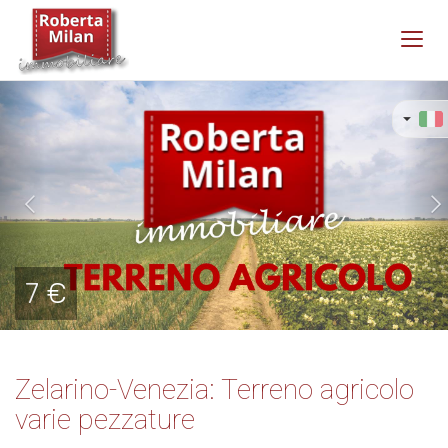
Toggl
navig
Previous
Ne
7 €
Zelarino-Venezia: Terreno agricolo
varie pezzature